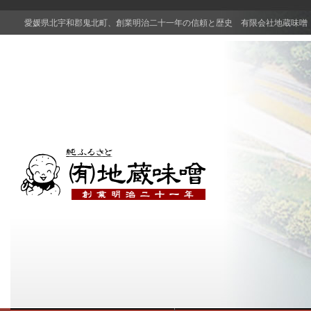
愛媛県北宇和郡鬼北町、創業明治二十一年の信頼と歴史 有限会社地蔵味噌